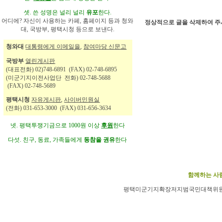
셋. 쓴 성명은 널리 널리
유포
한다.
어디에? 자신이 사용하는 카페, 홈페이지 등과 청와
정상적으로 글을 삭제하여 주
대, 국방부, 평택시청 등으로 보낸다.
청와대
대통령에게 이메일을
,
참여마당 신문고
국방부
열린게시판
(대표전화) 02)748-6891 (FAX) 02-748-6895
(미군기지이전사업단 전화) 02-748-5688
(FAX) 02-748-5689
평택시청
자유게시판
,
사이버민원실
(전화) 031-653-3000 (FAX) 031-656-3634
넷. 평택투쟁기금으로 1000원 이상
후원
한다
다섯. 친구, 동료, 가족들에게
동참을 권유
한다
함께하는 사람
평택미군기지확장저지범국민대책위