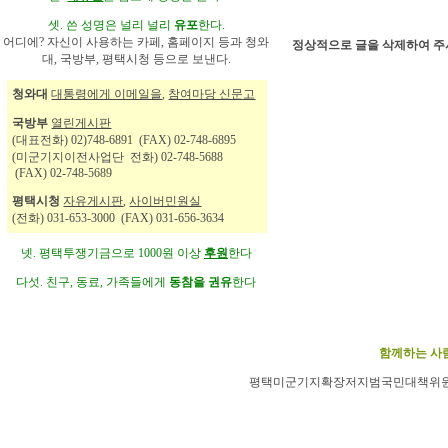
셋. 쓴 성명은 널리 널리
유포
한다.
어디에? 자신이 사용하는 카페, 홈페이지 등과 청와
정상적으로 글을 삭제하여 주
대, 국방부, 평택시청 등으로 보낸다.
청와대
대통령에게 이메일을
,
참여마당 신문고
국방부
열린게시판
(대표전화) 02)748-6891 (FAX) 02-748-6895
(미군기지이전사업단 전화) 02-748-5688
(FAX) 02-748-5689
평택시청
자유게시판
,
사이버민원실
(전화) 031-653-3000 (FAX) 031-656-3634
넷. 평택투쟁기금으로 1000원 이상
후원
한다
다섯. 친구, 동료, 가족들에게
동참을 권유
한다
함께하는 사람
평택미군기지확장저지범국민대책위