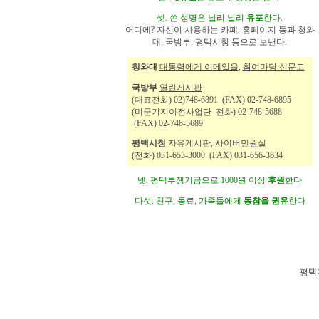
셋. 쓴 성명은 널리 널리
유포
한다.
어디에? 자신이 사용하는 카페, 홈페이지 등과 청와
대, 국방부, 평택시청 등으로 보낸다.
청와대
대통령에게 이메일을
,
참여마당 신문고
국방부
열린게시판
(대표전화) 02)748-6891 (FAX) 02-748-6895
(미군기지이전사업단 전화) 02-748-5688
(FAX) 02-748-5689
평택시청
자유게시판
,
사이버민원실
(전화) 031-653-3000 (FAX) 031-656-3634
넷. 평택투쟁기금으로 1000원 이상
후원
한다
다섯. 친구, 동료, 가족들에게
동참을 권유
한다
평택