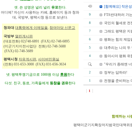
[함께해요] 작은성
셋. 쓴 성명은 널리 널리
유포
한다.
어디에? 자신이 사용하는 카페, 홈페이지 등과 청와
FTA반대하러 가
9
대, 국방부, 평택시청 등으로 보낸다.
국민의 혈세로 전
8
청와대
대통령에게 이메일을
,
참여마당 신문고
그래도 평택은 지
7
국방부
열린게시판
평화는 힘의 제압
6
(대표전화) 02)748-6891 (FAX) 02-748-6895
(미군기지이전사업단 전화) 02-748-5688
대추리는 나의 두
5
(FAX) 02-748-5689
동아시아 평화 위
4
평택시청
자유게시판
,
사이버민원실
(전화) 031-653-3000 (FAX) 031-656-3634
"우리가 종래엔 너
정부는 답하라!
2
넷. 평택투쟁기금으로 1000원 이상
후원
한다
전쟁을 준비하는
1
다섯. 친구, 동료, 가족들에게
동참을 권유
한다
1
함께하는 사람
평택미군기지확장저지범국민대책위